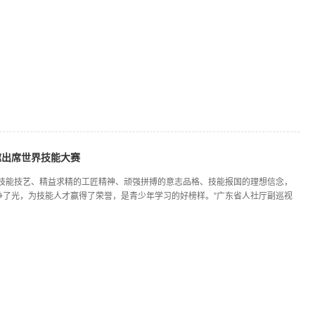
邀出席世界技能大赛
的技能技艺、精益求精的工匠精神、顽强拼搏的意志品格、技能报国的理想信念，
争了光，为技能人才赢得了荣誉，是青少年学习的好榜样。”广东省人社厅副巡视