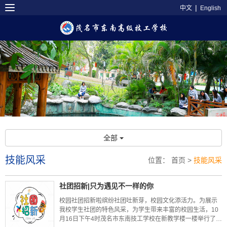
|
中文
English
全部
技能风采
位置：
首页
>
技能风采
社团招新|只为遇见不一样的你
校园社团招新啦缤纷社团吐新芽，校园文化添活力。为展示
我校学生社团的特色风采，为学生带来丰富的校园生活，10
月16日下午4时茂名市东南技工学校在新教学楼一楼举行了社