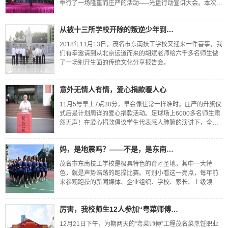
举行了一场隆重而庄严的活动-----光盘行动宣讲大会。本次宣
讲活动由学校传统文化办公室主办，哺贤商学院的陈阳明老
师主讲，全校六千多名师生参与
从被十三所学校开除的叛逆少年到著名传统文化讲师，他经历了什么
2018年11月13日，茂名市东南技工学校又迎来一件喜事，我
们有幸邀请到从北京远道而来的胡斌老师给六千多名师生做
了一场别开生面的传统文化分享报告会。
意外无情人有情，爱心捐款暖人心
11月5号早上7点30分，早会像往常一样准时。庄严的升旗仪
式后是计划周详的爱心捐款活动。足球场上6000多名师生肃
然无声！在爱心捐款倡议学生代表感人肺腑的演讲下，全校
师生们纷纷伸出援助之手，为关先添同学捐款。
妈，是地震吗？——不是，是东南技工学校在举行跑操比赛
茂名市东南技工学校是极具特色的育才圣地，其中一大特
色，就是声势浩荡的跑操比赛。可别小看这一亮点，每年前
来参观跑操的新闻媒体、企业组织、学校、家长、上级领导
等数不胜数，得到的反馈均赞不绝口。为贯彻落实全国学校
体育工作会议精神，进一步增强学生体质，营造生
厉害，我校师生12人参加“粤菜师傅”茂名菜烹饪职业技能大赛，
12月21日下午，为期两天的“粤菜师傅”工程茂名菜烹饪职业