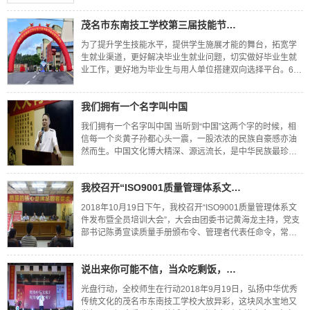
团招新活动。社团各显神通，才艺展示丰富多样，涉及的领
域广，再加上现场动感欢快的音乐与学姐
茂名市东南技工学校第三届技能节暨校园招聘会圆满结束
为了提升学生技能水平，提供学生施展才能的舞台，拓宽学
生就业渠道，更好解决毕业生就业问题，切实做好毕业生就
业工作，更好地为毕业生与用人单位搭建双向选择平台。6月
5日上午，茂名市东南技工学校隆重举行第三届技能节暨招聘
会。6月5日上午，茂名市东南技工学校隆
我们拥有一个名字叫中国
我们拥有一个名字叫中国 当听到“中国”这两个字的时候，相
信每一个炎黄子孙都心头一震，一股浓浓的民族自豪感亦油
然而生。中国文化博大精深、源远流长，是中华民族最珍贵
的遗产；中国无论经过多少风雨和苦难，总能再次站起来。
到底，什么是“中国”？中国始终屹立于世界民族之林，又有什
我校召开“ISO9001质量管理体系文件颁布暨全员培训大会”
么秘密？
2018年10月19日下午，我校召开“ISO9001质量管理体系文
件发布暨全员培训大会”，大会由团委书记黄海龙主持，党支
部书记陈勇宣读质量手册颁布令、管理者代表任命令，常务
副校长叶成武解读质量方针并进行运行的全员动员，随后北
京千秋业教育顾问公司的资深
说出来你可能不信，当众吃剩饭，还赢得6000多人的尊重
光盘行动，全校师生在行动2018年9月19日，弘扬中华优秀
传统文化的茂名市东南技工学校大放异彩，这块风水宝地又