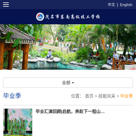
|
中文
English
全部
毕业季
位置：
首页
>
技能风采
>
毕业季
毕业汇演回顾|启航，奔赴下一程山海！