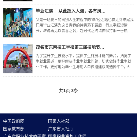
毕业汇演｜ 从此跃入人海，各有风雨灿烂
又是一场夏日的离别人生旅程中的“毕”经之路也快走到结尾我
们用毕业汇演为这首青春的诗篇落下最后一行文字纸短情
长，难说再见以青春之名，赴时代之约请你保持那一份热爱
奔向下一场山海6月21日晚我校在足球场举行了2020级幼儿
教育专业毕业汇演“微笑逐梦，展翅远
茂名市东南技工学校第三届技能节暨校园招聘会圆满结束
为了提升学生技能水平，提供学生施展才能的舞台，拓宽学
生就业渠道，更好解决毕业生就业问题，切实做好毕业生就
业工作，更好地为毕业生与用人单位搭建双向选择平台。6月
5日上午，茂名市东南技工学校隆重举行第三届技能节暨招聘
会。6月5日上午，茂名市东南技工学校隆
共
1
页
3
条
中国政府网
国家人社部
国家教育部
广东省人社厅
广东省职业技术教研室
国家职业资格工作网