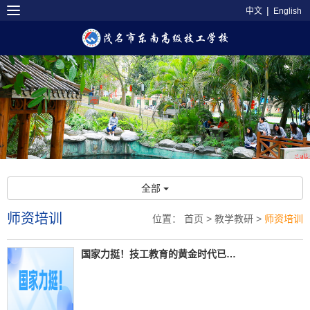
|
中文
English
全部
师资培训
位置：
首页
>
教学教研
>
师资培训
国家力挺！技工教育的黄金时代已来，我们该如何踏上这趟快车？