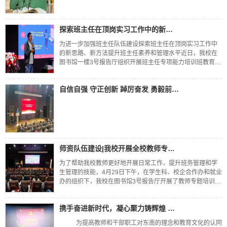
探索班主任在顶岗实习工作中的新思路、新方法|我校开展班主任专
为进一步加强班主任队伍建设探索班主任在顶岗实习工作中
的新思路、新方法提升班主任素养和管理水平近日，我校在
图书馆一楼3号报告厅组织开展班主任专项能力培训班教育
部、财政部关于印发《中等职业学校学生实习管理办法》教
职成〔2007〕4号第三条：“本办法所称学生实习，主要是指
自信自强 守正创新 踔厉奋发 勇毅前行——我校举行班主任培训
中等职业学校按照专业培养目标要求和教学计划的安排，组
织...
师资队伍建设|我校开展全校教师专题培训
为了帮助我校教师更好地开展日常工作，提升班务管理和学
生管理的技能，4月29日下午，在学生科、校企合作办和就业
办的组织下，我校在图书馆3号报告厅开展了教师专题培训。
全校教师500余人参加了本次培训活动。培训活动现场本次培
训由校企合作办主任高西国担任主讲
携手奋进新时代，凝心聚力铸辉煌 ——我校举行2020年教职工
为提高教师和干部职工对东南的理念和教育文化的认同